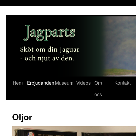
Hem
Erbjudanden
Museum
Videos
Om
Kontakt
Gå
oss
till
innehåll
Oljor