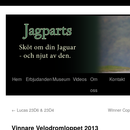
Hem
Erbjudanden
Museum
Videos
Om
Kontakt
Gå
oss
till
innehåll
←
Lucas 23D6 & 23D4
Winner Cop
Vinnare Velodromloppet 2013