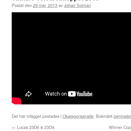
Postat den
29 maj, 2013
av
Johan Solman
Det här inlägget postades i
Okategoriserade
. Bokmärk
permalä
←
Lucas 23D6 & 23D4
Winner Cop